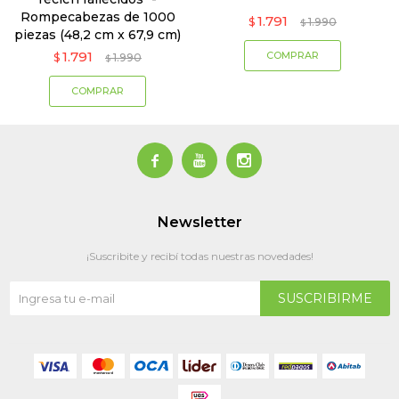
Rompecabezas de 1000
1.791
$
1.990
$
piezas (48,2 cm x 67,9 cm)
1.791
$
1.990
$



Newsletter
¡Suscribite y recibí todas nuestras novedades!
SUSCRIBIRME