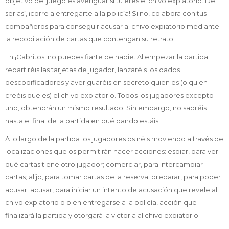
objetivo del juego es averiguar si tú eres el chivo expiatorio. De
ser así, ¡corre a entregarte a la policía! Si no, colabora con tus
compañeros para conseguir acusar al chivo expiatorio mediante
la recopilación de cartas que contengan su retrato.
En ¡Cabritos! no puedes fiarte de nadie. Al empezar la partida
repartiréis las tarjetas de jugador, lanzaréis los dados
descodificadores y averiguaréis en secreto quien es (o quien
creéis que es) el chivo expiatorio. Todos los jugadores excepto
uno, obtendrán un mismo resultado. Sin embargo, no sabréis
hasta el final de la partida en qué bando estáis.
A lo largo de la partida los jugadores os iréis moviendo a través de
localizaciones que os permitirán hacer acciones: espiar, para ver
qué cartas tiene otro jugador; comerciar, para intercambiar
cartas; alijo, para tomar cartas de la reserva; preparar, para poder
acusar; acusar, para iniciar un intento de acusación que revele al
chivo expiatorio o bien entregarse a la policía, acción que
finalizará la partida y otorgará la victoria al chivo expiatorio.