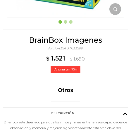
BrainBox Imagenes
8435407633599
1.521
$
1.690
$
10
DESCRIPCIÓN
Brianbox esta diseñado para que los niños y niñas entrenen sus capacidades de
observación y memoria y mejoren significativamente esta área clave del