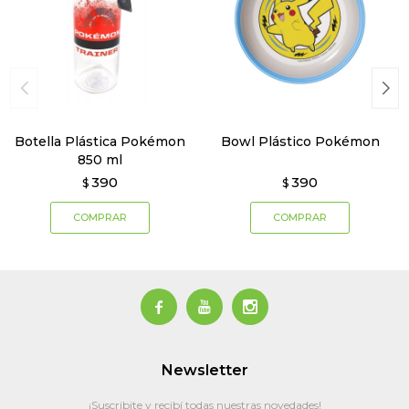
Botella Plástica Pokémon
Bowl Plástico Pokémon
850 ml
390
390
$
$



Newsletter
¡Suscribite y recibí todas nuestras novedades!