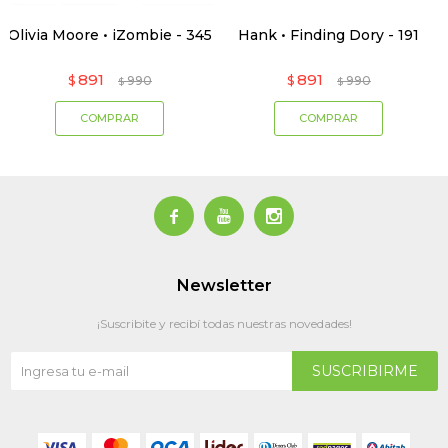
Olivia Moore • iZombie - 345
Hank • Finding Dory - 191
891
891
$
990
$
990
$
$



Newsletter
¡Suscribite y recibí todas nuestras novedades!
SUSCRIBIRME