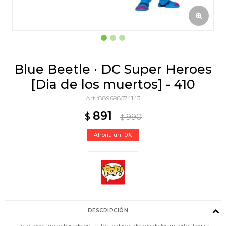
Blue Beetle · DC Super Heroes
[Dia de los muertos] - 410
889698574143
891
$
990
$
10
DESCRIPCIÓN
Un nuevo Funko basado en las festividades del día de los muertos llega a