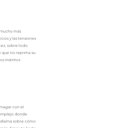
do mucho más
cios y las tensiones
ltez, sobre todo
bo que no reprima su
os instintos
amagar con el
complejo donde
undísima sobre cómo