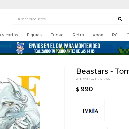
 y cartas
Figuras
Funko
Retro
Xbox
PC
C
Beastars - To
9788418963766
990
$