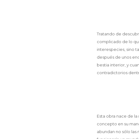
Tratando de descubri
complicado de lo que
interespecies, sino t
después de unos enco
bestia interior, y cu
contradictorios dentr
Esta obra nace de la 
concepto en su mang
abundan no sólo las 