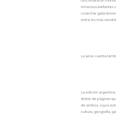
funcionaría un mundo
inmensos elefantes 
cosechar galardones 
entre los más vendi
La serie cuenta tamb
La edición argentina
doble de páginas que
de ambos, cuyos extr
cultura, geografía, g