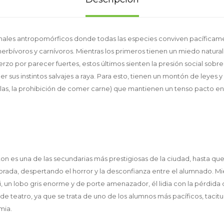
ales antropomórficos donde todas las especies conviven pacíficam
herbívoros y carnívoros. Mientras los primeros tienen un miedo natura
zo por parecer fuertes, estos últimos sienten la presión social sobre 
sus instintos salvajes a raya. Para esto, tienen un montón de leyes y
llas, la prohibición de comer carne) que mantienen un tenso pacto en
n es una de las secundarias más prestigiosas de la ciudad, hasta que
da, despertando el horror y la desconfianza entre el alumnado. Mie
 un lobo gris enorme y de porte amenazador, él lidia con la pérdida 
e teatro, ya que se trata de uno de los alumnos más pacíficos, tacit
mia.