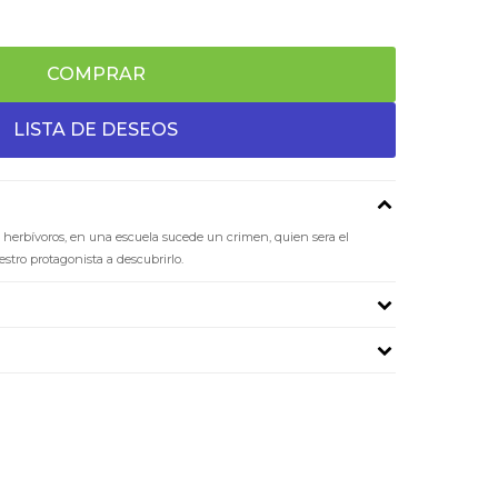
COMPRAR
 herbívoros, en una escuela sucede un crimen, quien sera el
tro protagonista a descubrirlo.