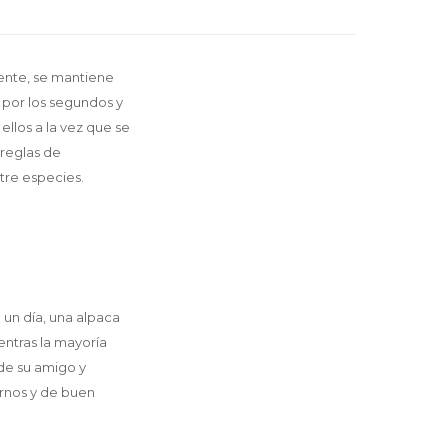
ente, se mantiene
l por los segundos y
ellos a la vez que se
 reglas de
tre especies.
 un día, una alpaca
ntras la mayoría
de su amigo y
urnos y de buen