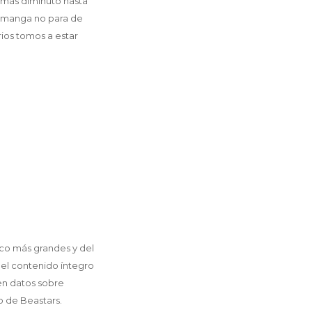
n más diminuto hasta
e manga no para de
ios tomos a estar
oco más grandes y del
 el contenido íntegro
en datos sobre
o de Beastars.