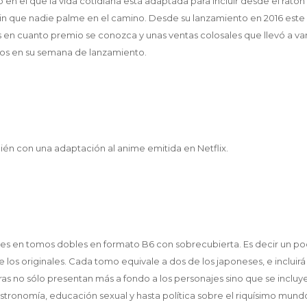
 en el que la vida cotidiana está adaptada para incluir desde el rató
sin que nadie palme en el camino. Desde su lanzamiento en 2016 est
en cuanto premio se conozca y unas ventas colosales que llevó a var
dos en su semana de lanzamiento.
ién con una adaptación al anime emitida en Netflix.
 es en tomos dobles en formato B6 con sobrecubierta. Es decir un p
 los originales. Cada tomo equivale a dos de los japoneses, e incluirá
as no sólo presentan más a fondo a los personajes sino que se incluy
astronomía, educación sexual y hasta política sobre el riquísimo mund