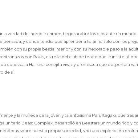
r la verdad del horrible crimen, Legoshi abre los ojos ante un mun
 pensaba, y donde tendrá que aprender a lidiar no sólo con los prejui
ambién con su propia bestia interior y con su inexorable paso a la adu
ntronazos con Rouis, estrella del club de teatro que le insiste al lo
ando conozca a Hal, una conejita vivaz y promiscua que despertará vari
o de sí.
mente y la muñeca de la joven y talentosísima Paru Itagaki, que tras 
a unitario Beast Complex, desarrolló en Beastars un mundo rico y 
metáforas sobre nuestra propia sociedad, sino una exploración prof