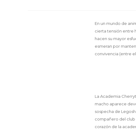
En un mundo de anim
cierta tensión entre 
hacen su mayor esfuer
esmeran por mantener 
convivencia (entre e
La Academia Cherryto
macho aparece devora
sospecha de Legoshi,
compañero del club d
corazón de la acade