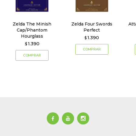
Zelda The Minish
Zelda Four Swords
Att
Cap/Phantom
Perfect
Hourglass
1.390
$
1.390
$


