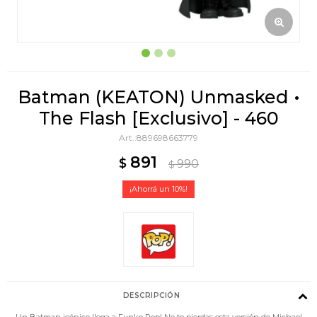
Batman (KEATON) Unmasked •
The Flash [Exclusivo] - 460
889698663779
891
$
990
$
10
DESCRIPCIÓN
Un Batman icónico llega a Funko Pop! No te pierdas esta versión de Michael