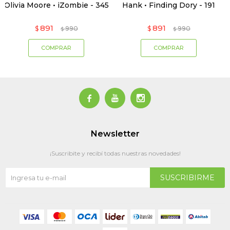
Olivia Moore • iZombie - 345
Hank • Finding Dory - 191
891
891
$
990
$
990
$
$



Newsletter
¡Suscribite y recibí todas nuestras novedades!
SUSCRIBIRME