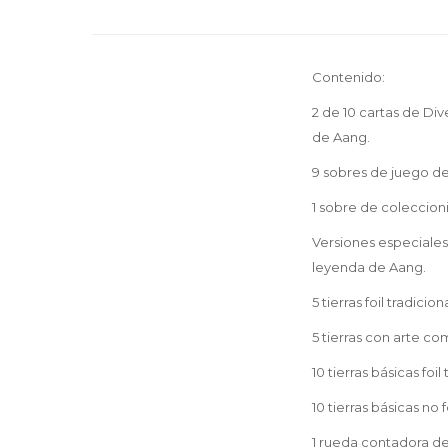
Contenido:
2 de 10 cartas de Di
de Aang.
9 sobres de juego de
1 sobre de coleccioni
Versiones especiales 
leyenda de Aang.
5 tierras foil tradicio
5 tierras con arte co
10 tierras básicas foil
10 tierras básicas no fo
1 rueda contadora de