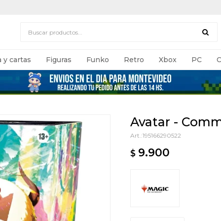
 y cartas
Figuras
Funko
Retro
Xbox
PC
C
Avatar - Com
195166290522
9.900
$