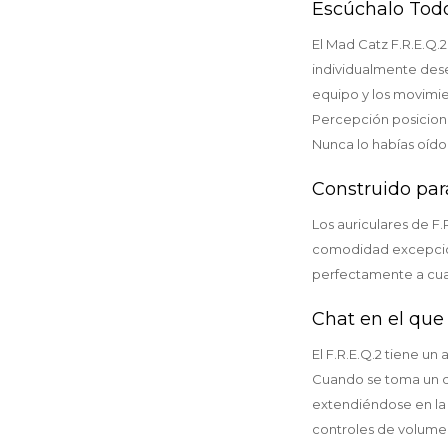
Escúchalo Tod
El Mad Catz F.R.E.Q.
individualmente dese
equipo y los movimie
Percepción posicional
Nunca lo habías oído 
Construido pa
Los auriculares de 
comodidad excepciona
perfectamente a cual
Chat en el que
El F.R.E.Q.2 tiene u
Cuando se toma un des
extendiéndose en la a
controles de volume