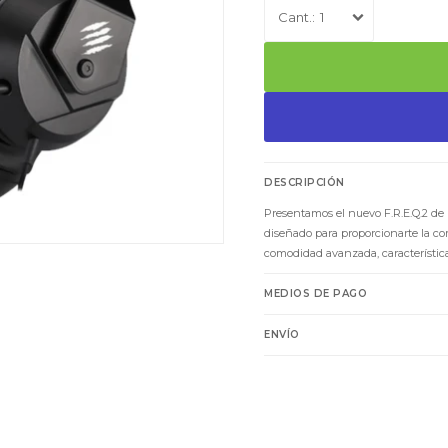
1
DESCRIPCIÓN
Presentamos el nuevo F.R.E.Q.2 de 
diseñado para proporcionarte la co
comodidad avanzada, característica
MEDIOS DE PAGO
ENVÍO