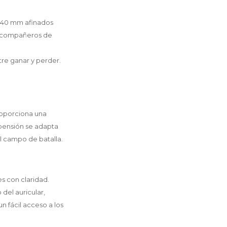
e 40 mm afinados
us compañeros de
tre ganar y perder.
roporciona una
pensión se adapta
l campo de batalla.
s con claridad.
del auricular,
n fácil acceso a los