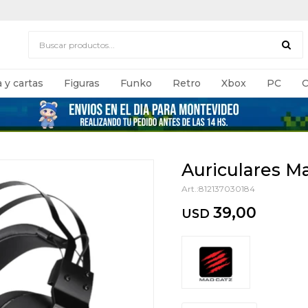
 y cartas
Figuras
Funko
Retro
Xbox
PC
C
Auriculares Ma
812137030184
39,00
USD