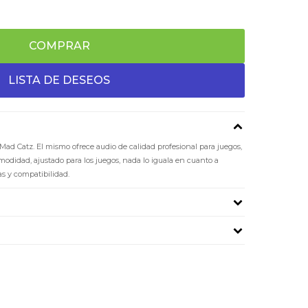
COMPRAR
Mad Catz. El mismo ofrece audio de calidad profesional para juegos,
modidad, ajustado para los juegos, nada lo iguala en cuanto a
s y compatibilidad.