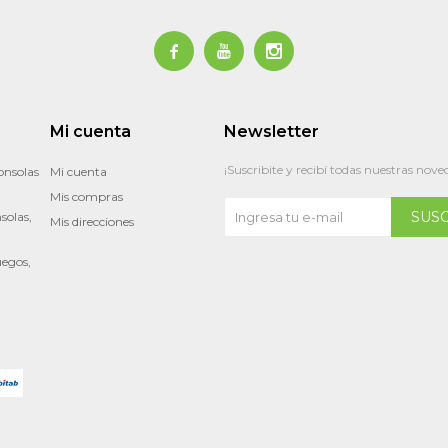



Mi cuenta
Newsletter
¡Suscribite y recibí todas nuestras nove
onsolas
Mi cuenta
Mis compras
SUS
solas,
Mis direcciones
uegos,