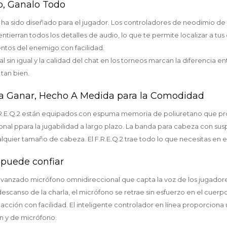
o, Ganalo Todo
2 ha sido diseñado para el jugador. Los controladores de neodimio d
ntierran todos los detalles de audio, lo que te permite localizar a t
ntos del enemigo con facilidad.
 sin igual y la calidad del chat en los torneos marcan la diferencia en
tan bien.
ra Ganar, Hecho A Medida para la Comodidad
F.R.E.Q.2 están equipados con espuma memoria de poliuretano que p
l ppara la jugabilidad a largo plazo. La banda para cabeza con sus
quier tamaño de cabeza. El F.R.E.Q.2 trae todo lo que necesitas en e
 puede confiar
n avanzado micrófono omnidireccional que capta la voz de los jugadore
canso de la charla, el micrófono se retrae sin esfuerzo en el cuerpo 
cción con facilidad. El inteligente controlador en línea proporciona u
n y de micrófono.