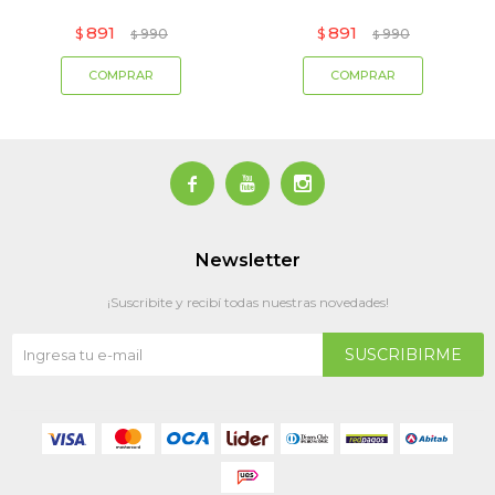
891
891
$
990
$
990
$
$



Newsletter
¡Suscribite y recibí todas nuestras novedades!
SUSCRIBIRME