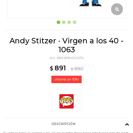
Andy Stitzer · Virgen a los 40 -
1063
889698490474
891
$
990
$
10
DESCRIPCIÓN
Si viste la película Virgen a los 40, no puedes dejar pasar este funko pop de Andy.