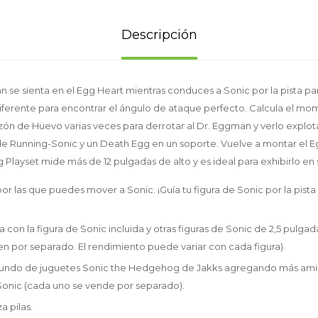
Descripción
 se sienta en el Egg Heart mientras conduces a Sonic por la pista par
diferente para encontrar el ángulo de ataque perfecto. Calcula el 
zón de Huevo varias veces para derrotar al Dr. Eggman y verlo explota
 de Running-Sonic y un Death Egg en un soporte. Vuelve a montar el E
g Playset mide más de 12 pulgadas de alto y es ideal para exhibirlo en 
por las que puedes mover a Sonic. ¡Guía tu figura de Sonic por la pista
a con la figura de Sonic incluida y otras figuras de Sonic de 2,5 pulga
en por separado. El rendimiento puede variar con cada figura).
undo de juguetes Sonic the Hedgehog de Jakks agregando más amig
Sonic (cada uno se vende por separado).
za pilas.