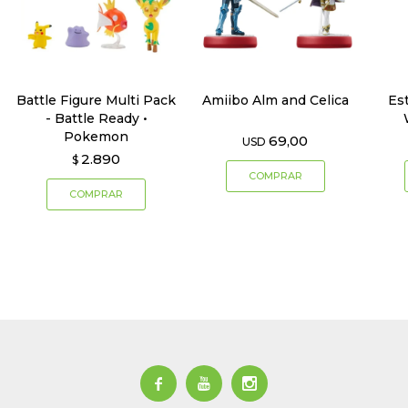
Battle Figure Multi Pack
Amiibo Alm and Celica
Es
- Battle Ready •
Pokemon
69,00
USD
2.890
$


