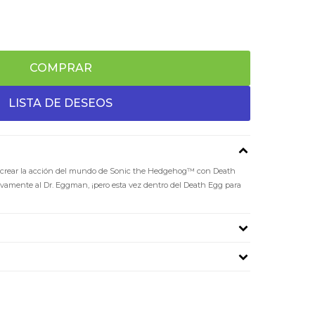
COMPRAR
 recrear la acción del mundo de Sonic the Hedgehog™ con Death
evamente al Dr. Eggman, ¡pero esta vez dentro del Death Egg para