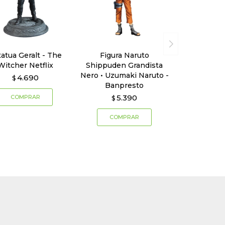
tatua Geralt - The
Figura Naruto
Witcher Netflix
Shippuden Grandista
Nero • Uzumaki Naruto -
4.690
$
Banpresto
5.390
$