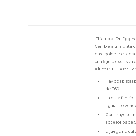
¡El famoso Dr. Eggman
Cambia a una pista 
para golpear el Cora
una figura exclusiva
a luchar. El Death Eg
Hay dos pistas 
de 360!
La pista funcion
figuras se vend
Construye tu m
accesorios de 
El juego no utili