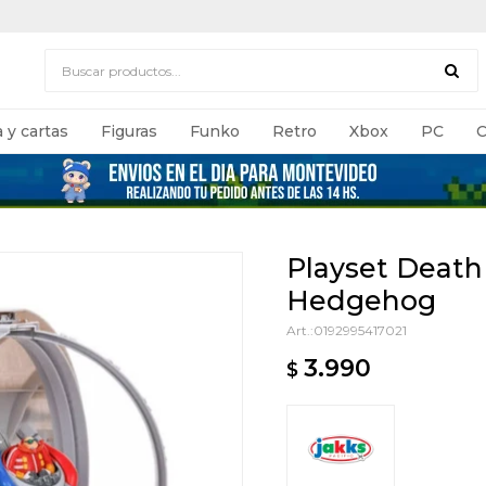
 y cartas
Figuras
Funko
Retro
Xbox
PC
C
Playset Death
Hedgehog
0192995417021
3.990
$