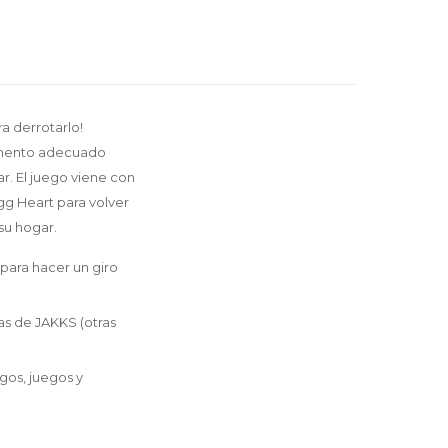
a derrotarlo!
momento adecuado
r. El juego viene con
gg Heart para volver
su hogar.
 para hacer un giro
das de JAKKS (otras
os, juegos y