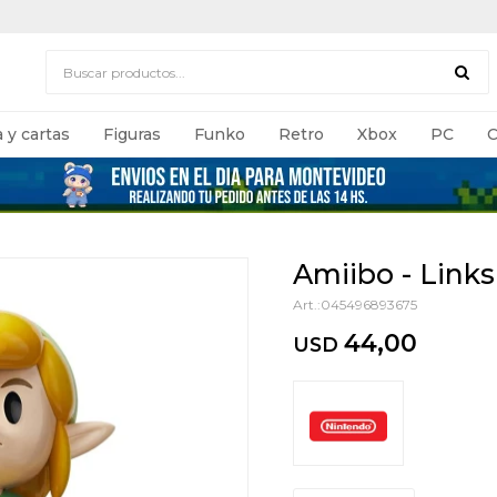
 y cartas
Figuras
Funko
Retro
Xbox
PC
C
Amiibo - Link
045496893675
44,00
USD