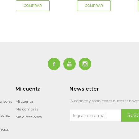



Mi cuenta
Newsletter
¡Suscribite y recibí todas nuestras nove
onsolas
Mi cuenta
Mis compras
SUS
solas,
Mis direcciones
uegos,