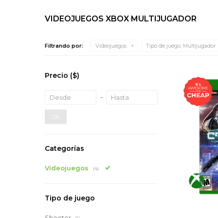
VIDEOJUEGOS XBOX MULTIJUGADOR
Filtrando por:
Videojuegos
Tipo de juego:
Multijugador
Precio
($)
OK
Categorías
Videojuegos
(4)
Tipo de juego
Shooter