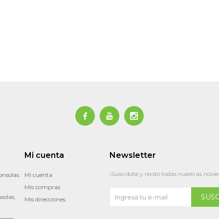



Mi cuenta
Newsletter
¡Suscribite y recibí todas nuestras nove
onsolas
Mi cuenta
Mis compras
SUS
solas,
Mis direcciones
uegos,