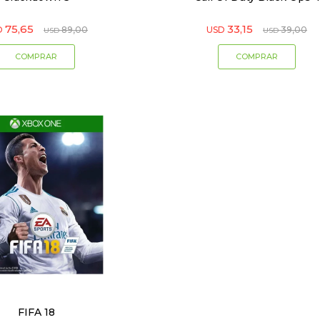
75,65
33,15
D
89,00
USD
39,00
USD
USD
FIFA 18