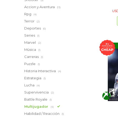
(5)
Accion y Aventura
(13)
US
Rpg
(4)
Terror
(2)
Deportes
(6)
Series
(1)
Marvel
(2)
Música
(1)
Carreras
(1)
Puzzle
(1)
Historia Interactiva
(4)
Estrategia
(1)
Lucha
(4)
Supervivencia
(2)
Battle Royale
(1)
Multijugador
(4)
Habilidad / Reacción
(1)