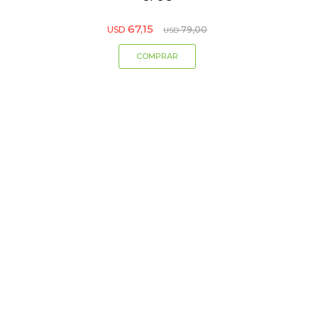
67,15
USD
79,00
USD