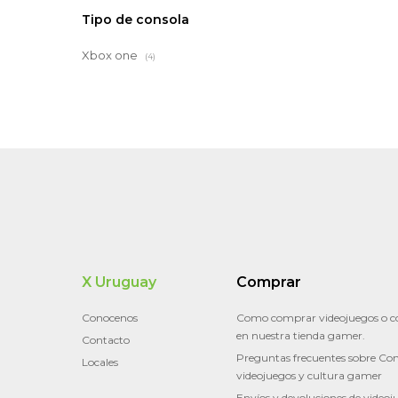
Tipo de consola
Xbox one
(4)
X Uruguay
Comprar
Conocenos
Como comprar videojuegos o c
en nuestra tienda gamer.
Contacto
Preguntas frecuentes sobre Con
Locales
videojuegos y cultura gamer
Envíos y devoluciones de videoj