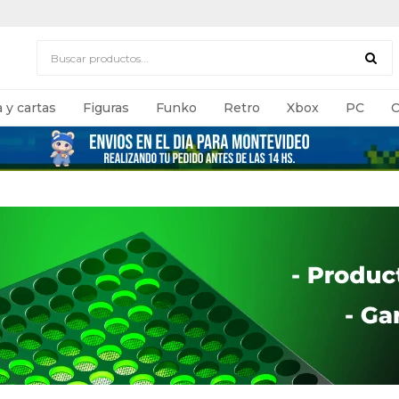
 y cartas
Figuras
Funko
Retro
Xbox
PC
C