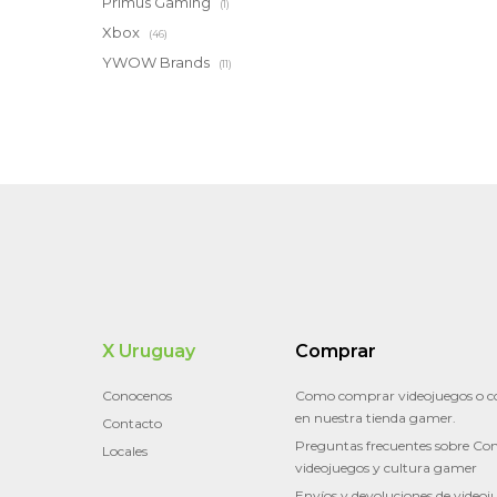
Primus Gaming
(1)
Xbox
(46)
YWOW Brands
(11)
X Uruguay
Comprar
Conocenos
Como comprar videojuegos o c
en nuestra tienda gamer.
Contacto
Preguntas frecuentes sobre Con
Locales
videojuegos y cultura gamer
Envíos y devoluciones de videoj