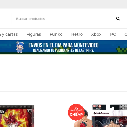
 y cartas
Figuras
Funko
Retro
Xbox
PC
C