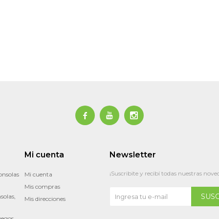



Mi cuenta
Newsletter
¡Suscribite y recibí todas nuestras nove
onsolas
Mi cuenta
Mis compras
SUS
solas,
Mis direcciones
uegos,