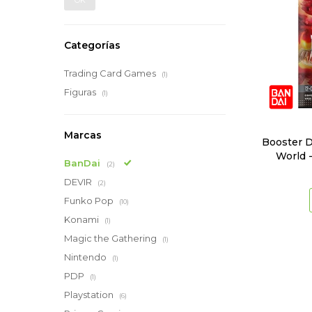
OK
Categorías
Trading Card Games
(1)
Figuras
(1)
Marcas
Booster D
World -
BanDai
(2)
DEVIR
(2)
Funko Pop
(10)
Konami
(1)
Magic the Gathering
(1)
Nintendo
(1)
PDP
(1)
Playstation
(6)