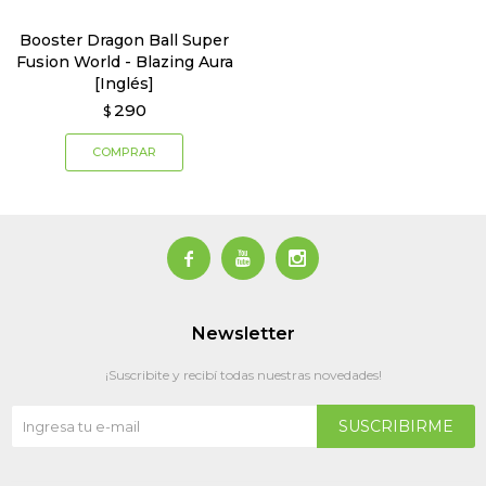
Booster Dragon Ball Super
Fusion World - Blazing Aura
[Inglés]
290
$



Newsletter
¡Suscribite y recibí todas nuestras novedades!
SUSCRIBIRME