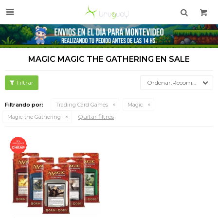

MAGIC MAGIC THE GATHERING EN SALE
Recomendados
Filtrando por:
Trading Card Games
Magic
Quitar filtros
Magic the Gathering