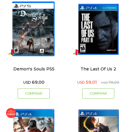
Demon's Souls PS5
The Last Of Us 2
69,00
59,01
USD
USD
79,00
USD