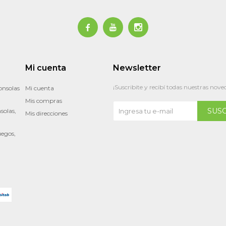



Mi cuenta
Newsletter
¡Suscribite y recibí todas nuestras nove
onsolas
Mi cuenta
Mis compras
SUS
solas,
Mis direcciones
uegos,