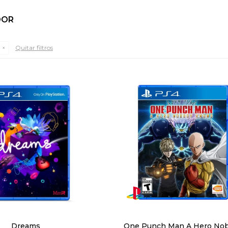
DOR
Quitar filtros
Dreams
One Punch Man A Hero No