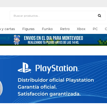
 y cartas
Figuras
Funko
Retro
Xbox
PC
C