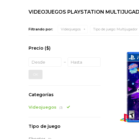
VIDEOJUEGOS PLAYSTATION MULTIJUGA
Filtrando por:
Videojuegos
Tipo de juego:
Multijugador
Precio
($)
OK
Categorías
Videojuegos
(3)
Tipo de juego
Shooter