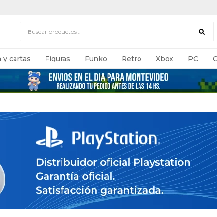
 y cartas
Figuras
Funko
Retro
Xbox
PC
C