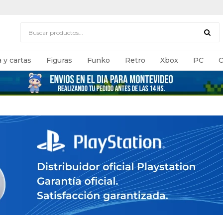
 y cartas
Figuras
Funko
Retro
Xbox
PC
C