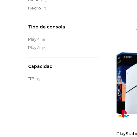
(1)
Negro
(1)
Tipo de consola
Play 4
(1)
Play 5
(14)
Capacidad
1TB
(5)
PlayStati