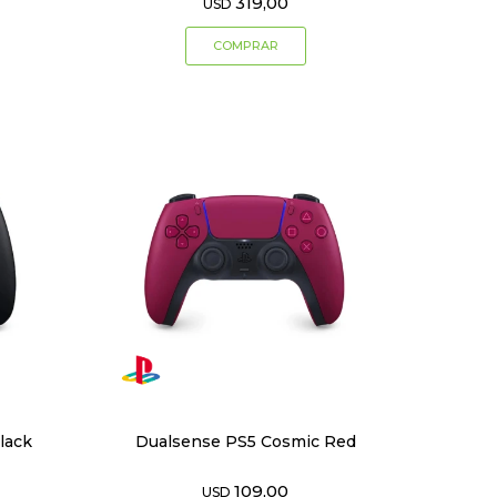
319,00
USD
lack
Dualsense PS5 Cosmic Red
109,00
USD