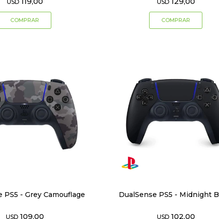
119,00
129,00
USD
USD
 PS5 - Grey Camouflage
DualSense PS5 - Midnight B
109,00
102,00
USD
USD