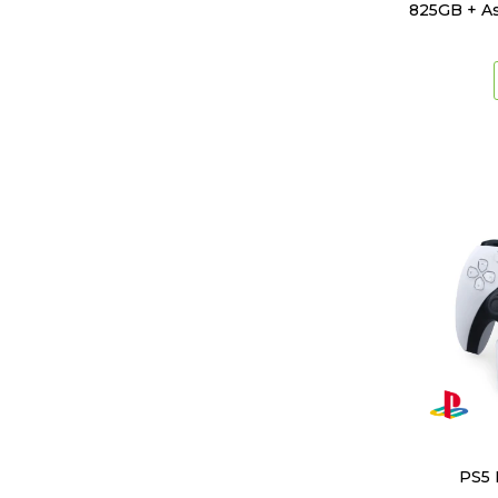
825GB + As
PS5 