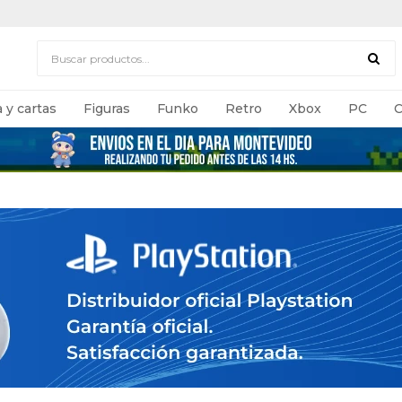
 y cartas
Figuras
Funko
Retro
Xbox
PC
C