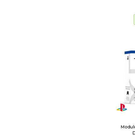
Modulo
D