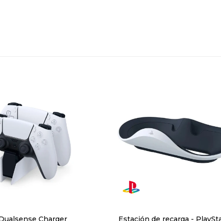
Dualsense Charger
Estación de recarga - PlaySt