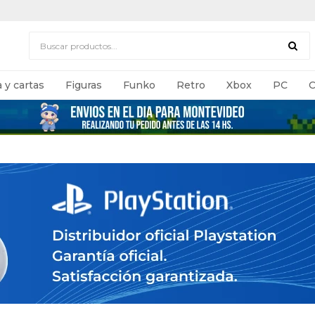
 y cartas
Figuras
Funko
Retro
Xbox
PC
C