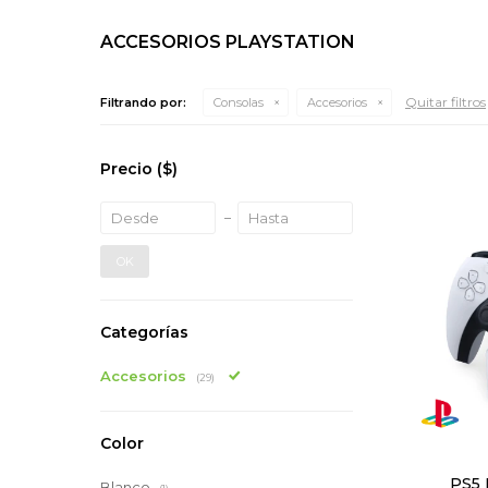
ACCESORIOS PLAYSTATION
Quitar filtros
Filtrando por:
Consolas
Accesorios
Precio
($)
OK
Categorías
Accesorios
(29)
Color
PS5 
Blanco