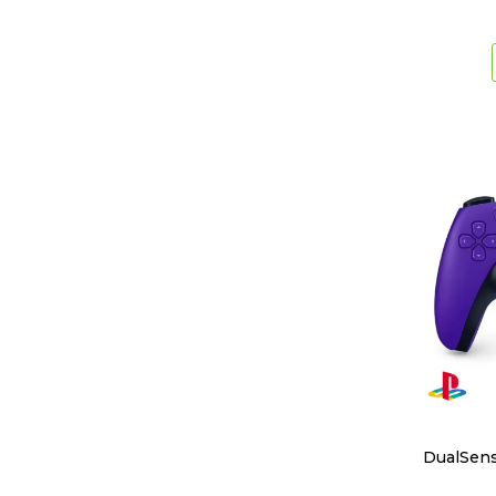
DualSens