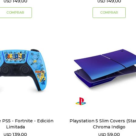
149,00
149,00
USD
USD
PS5 - Fortnite - Edición
Playstation 5 Slim Covers (Sta
Limitada
Chroma Indigo
139,00
59,00
USD
USD