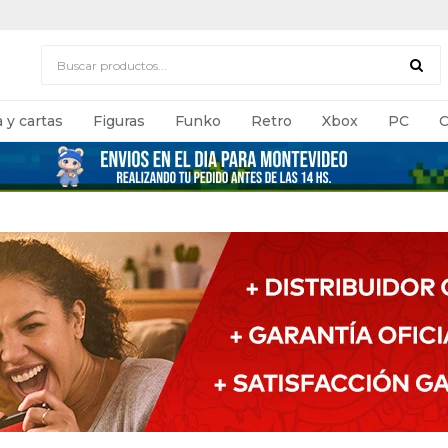
 y cartas
Figuras
Funko
Retro
Xbox
PC
C