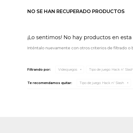
NO SE HAN RECUPERADO PRODUCTOS
¡Lo sentimos! No hay productos en esta 
Inténtalo nuevamente con otros criterios de filtrado o
Filtrando por:
Videojuegos
Tipo de juego:
Hack n' Slas
Te recomendamos quitar:
Tipo de juego:
Hack n' Slash