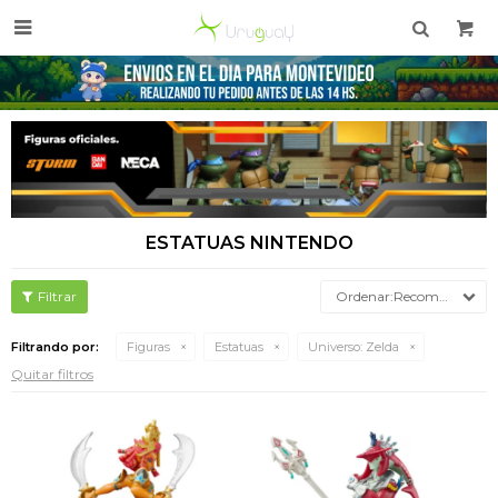

ESTATUAS NINTENDO
Recomendados
Filtrando por:
Figuras
Estatuas
Universo:
Zelda
Quitar filtros