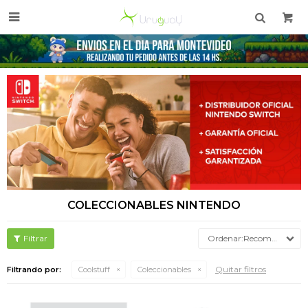

COLECCIONABLES NINTENDO
Recomendados
Quitar filtros
Filtrando por:
Coolstuff
Coleccionables