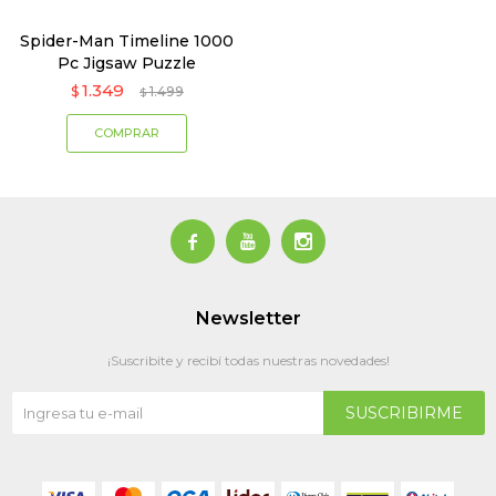
Spider-Man Timeline 1000
Pc Jigsaw Puzzle
1.349
$
1.499
$



Newsletter
¡Suscribite y recibí todas nuestras novedades!
SUSCRIBIRME