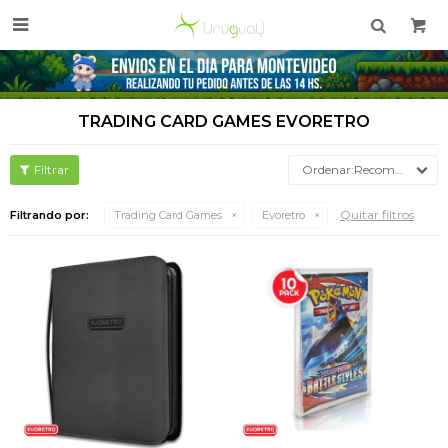

TRADING CARD GAMES EVORETRO
Recomendados
Quitar filtros
Filtrando por:
Trading Card Games
Evoretro