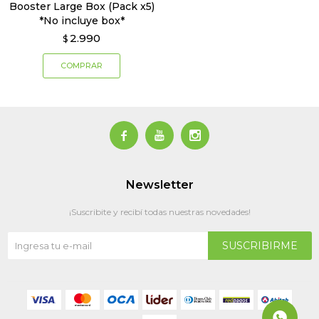
Booster Large Box (Pack x5)
*No incluye box*
2.990
$



Newsletter
¡Suscribite y recibí todas nuestras novedades!
SUSCRIBIRME