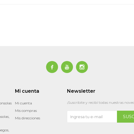



Mi cuenta
Newsletter
¡Suscribite y recibí todas nuestras nove
onsolas
Mi cuenta
Mis compras
SUS
solas,
Mis direcciones
uegos,