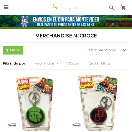

MERCHANDISE NJCROCE
Recomendados
Quitar filtros
Filtrando por:
Merchandise
NJCroce