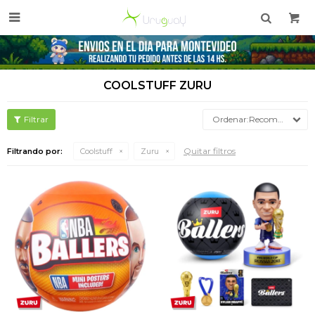

COOLSTUFF ZURU
Recomendados
Quitar filtros
Filtrando por:
Coolstuff
Zuru