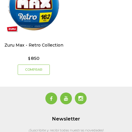
Zuru Max - Retro Collection
850
$



Newsletter
¡Suscribite y recibí todas nuestras novedades!