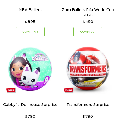
NBA Ballers
Zuru Ballers Fifa World Cup
2026
895
490
$
$
Gabby´s Dollhouse Surprise
Transformers Surprise
790
790
$
$