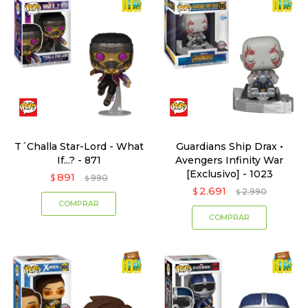
T´Challa Star-Lord - What
Guardians Ship Drax •
If...? - 871
Avengers Infinity War
[Exclusivo] - 1023
891
$
990
$
2.691
$
2.990
$