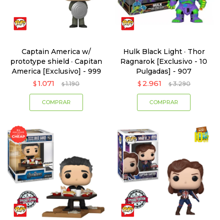
Captain America w/
Hulk Black Light · Thor
prototype shield · Capitan
Ragnarok [Exclusivo - 10
America [Exclusivo] - 999
Pulgadas] - 907
1.071
2.961
$
1.190
$
3.290
$
$