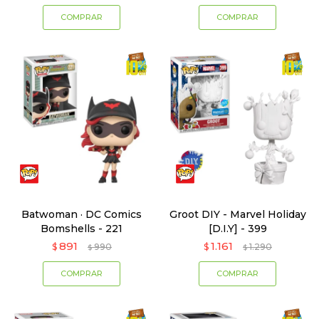
Batwoman · DC Comics
Groot DIY - Marvel Holiday
Bomshells - 221
[D.I.Y] - 399
891
1.161
$
990
$
1.290
$
$