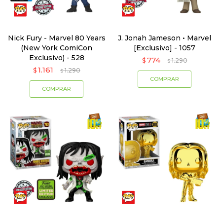
Nick Fury - Marvel 80 Years
J. Jonah Jameson • Marvel
(New York ComiCon
[Exclusivo] - 1057
Exclusivo) - 528
774
$
1.290
$
1.161
$
1.290
$