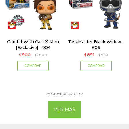
Gambit With Cat · X-Men
TaskMaster Black Widow -
[Exclusivo] - 904
606
900
891
$
1.000
$
990
$
$
MOSTRANDO
36
DE
697
VER MÁS