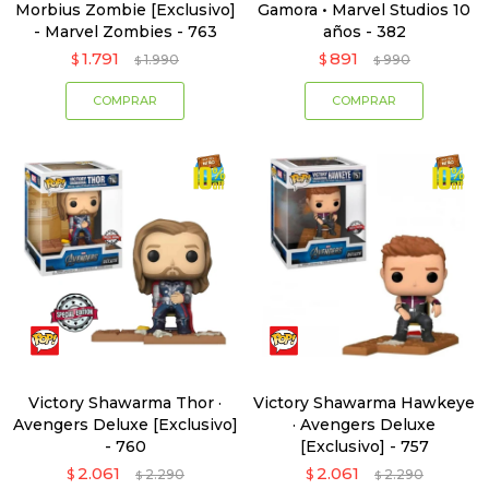
Morbius Zombie [Exclusivo]
Gamora • Marvel Studios 10
- Marvel Zombies - 763
años - 382
1.791
891
$
1.990
$
990
$
$
Victory Shawarma Thor ·
Victory Shawarma Hawkeye
Avengers Deluxe [Exclusivo]
· Avengers Deluxe
- 760
[Exclusivo] - 757
2.061
2.061
$
2.290
$
2.290
$
$