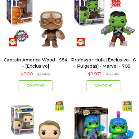
Captain America Wood - 584
Professor Hulk [Exclusivo - 6
- [Exclusivo]
Pulgadas] · Marvel - 705
900
1.971
$
1.000
$
2.190
$
$