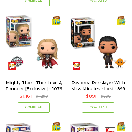
Mighty Thor • Thor Love &
Ravonna Renslayer With
Thunder [Exclusivo] - 1076
Miss Minutes • Loki - 899
1.161
891
$
1.290
$
990
$
$