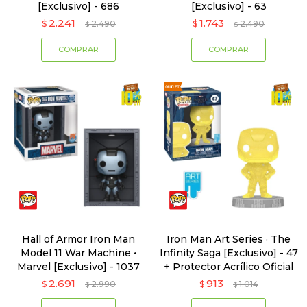
[Exclusivo] - 686
[Exclusivo] - 63
2.241
1.743
$
2.490
$
2.490
$
$
Hall of Armor Iron Man
Iron Man Art Series · The
Model 11 War Machine •
Infinity Saga [Exclusivo] - 47
Marvel [Exclusivo] - 1037
+ Protector Acrílico Oficial
2.691
913
$
2.990
$
1.014
$
$