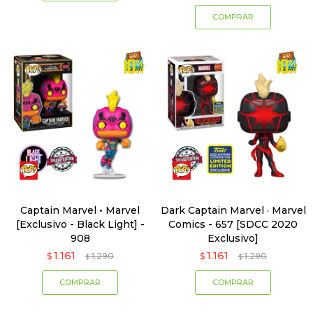
Captain Marvel • Marvel
Dark Captain Marvel · Marvel
[Exclusivo - Black Light] -
Comics - 657 [SDCC 2020
908
Exclusivo]
1.161
1.161
$
1.290
$
1.290
$
$