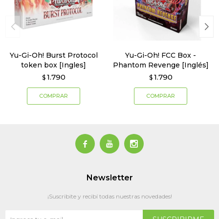
Yu-Gi-Oh! Burst Protocol
Yu-Gi-Oh! FCC Box -
token box [Ingles]
Phantom Revenge [Inglés]
1.790
1.790
$
$



Newsletter
¡Suscribite y recibí todas nuestras novedades!