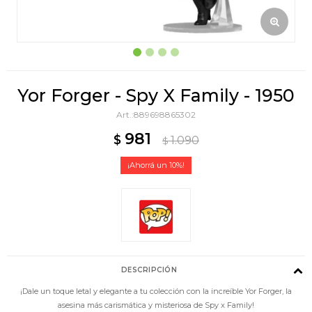
Yor Forger - Spy X Family - 1950
889698865302
981
$
1.090
$
10
DESCRIPCIÓN
¡Dale un toque letal y elegante a tu colección con la increíble Yor Forger, la
asesina más carismática y misteriosa de Spy x Family!