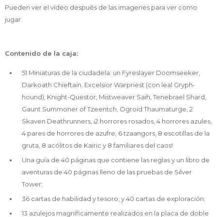
Pueden ver el vídeo después de las imagenes para ver como
jugar.
Contenido de la caja:
51 Miniaturas de la ciudadela: un Fyreslayer Doomseeker,
Darkoath Chieftain, Excelsior Warpriest (con leal Gryph-
hound), Knight-Questor, Mistweaver Saih, Tenebrael Shard,
Gaunt Summoner of Tzeentch, Ogroid Thaumaturge, 2
Skaven Deathrunners, ¡2 horrores rosados, 4 horrores azules,
4 pares de horrores de azufre, 6 tzaangors, 8 escotillas de la
gruta, 8 acólitos de Kairic y 8 familiares del caos!
Una guía de 40 páginas que contiene las reglas y un libro de
aventuras de 40 páginas lleno de las pruebas de Silver
Tower;
36 cartas de habilidad y tesoro, y 40 cartas de exploración;
13 azulejos magníficamente realizados en la placa de doble