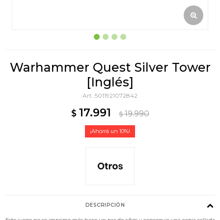
Warhammer Quest Silver Tower
[Inglés]
5011921072842
17.991
$
19.990
$
10
DESCRIPCIÓN
Este juego no se imprime más hace un par de años y conseguir una copia sellada