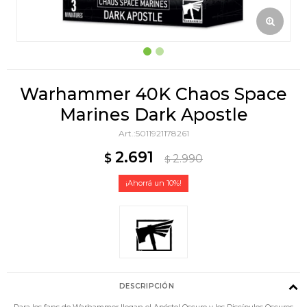
Warhammer 40K Chaos Space
Marines Dark Apostle
5011921178261
2.691
$
2.990
$
10
DESCRIPCIÓN
Para los fans de Warhammer llegan el Apóstol Oscuro y los Discípulos Oscuros