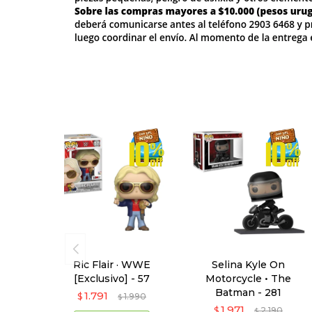
Ric Flair · WWE
Selina Kyle On
[Exclusivo] - 57
Motorcycle • The
Batman - 281
1.791
$
1.990
$
1.971
$
2.190
$