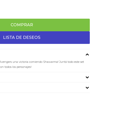
COMPRAR
Avengers una victoria comiendo Shawarma! Juntá todo este set
on todos los personajes!