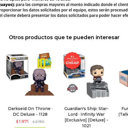
Otros productos que te pueden interesar
Darkseid On Throne ·
Guardian's Ship: Star-
Fu
DC Deluxe - 1128
Lord · Infinity War
(Tal
[Exclusivo] [Deluxe] -
1.971
$
2.190
$
1021