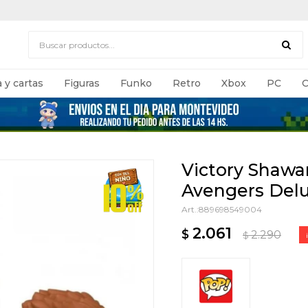
 y cartas
Figuras
Funko
Retro
Xbox
PC
C
Victory Shaw
Avengers Delux
889698549004
2.061
$
2.290
$