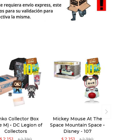
nko Collector Box
Mickey Mouse At The
le M) • DC Legion of
Space Mountain Space •
Collectors
Disney - 107
2.151
2.151
$
2.390
$
2.390
$
$