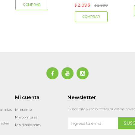
2.093
$
2.990
$



Mi cuenta
Newsletter
¡Suscribite y recibí todas nuestras nove
onsolas
Mi cuenta
Mis compras
SUS
solas,
Mis direcciones