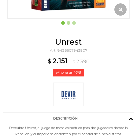
Unrest
8436607943907
2.151
$
2.390
$
10
DESCRIPCIÓN
Descubre Unrest, el juego de mesa asimétrico para dos jugadores donde la
Rebelión y el Imperio se enfrentan por el control de cinco distritos.