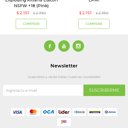
Exploding Kittens Edicón
LPM!
NSFW +18 (Pink)
2.151
2.151
$
2.390
$
2.390
$
$



Newsletter
¡Suscribite y recibí todas nuestras novedades!
SUSCRIBIRME