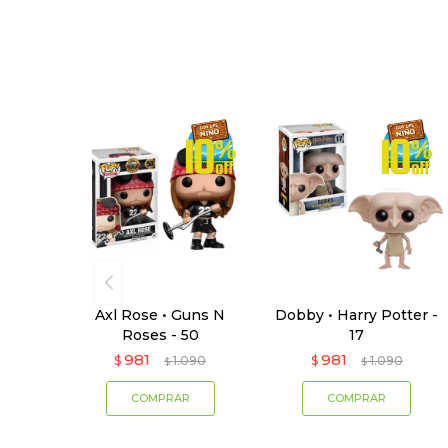
Axl Rose • Guns N
Dobby • Harry Potter -
Roses - 50
17
981
981
$
1.090
$
1.090
$
$