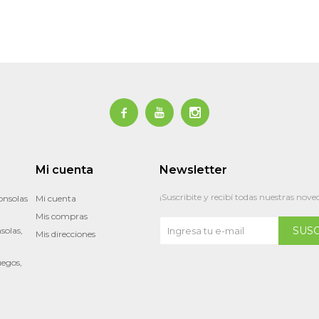



Mi cuenta
Newsletter
¡Suscribite y recibí todas nuestras nove
onsolas
Mi cuenta
Mis compras
SUS
solas,
Mis direcciones
uegos,