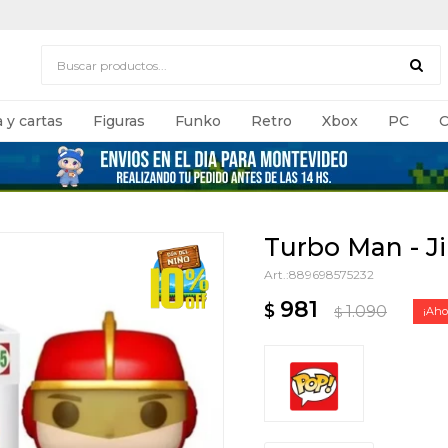
 y cartas
Figuras
Funko
Retro
Xbox
PC
C
Turbo Man - Ji
889698575232
981
$
1.090
$