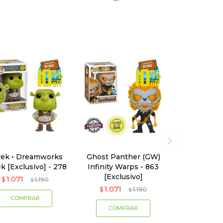
rek • Dreamworks
Ghost Panther (GW)
k [Exclusivo] - 278
Infinity Warps - 863
[Exclusivo]
1.071
$
1.190
$
1.071
$
1.190
$