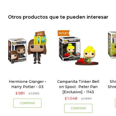
Otros productos que te pueden interesar
Hermione Granger •
Campanita Tinker Bell
Sh
Harry Potter - 03
on Spool · Peter Pan
Shre
[Exclusivo] - 1143
981
$
1.090
$
1.048
$
1.990
$