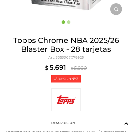
Topps Chrome NBA 2025/26
Blaster Box - 28 tarjetas
5053307078925
5.691
$
5.990
$
4
DESCRIPCIÓN
Encuentra las nuevas y exclusivas Topps Chrome NBA 2025/26 donde puedes