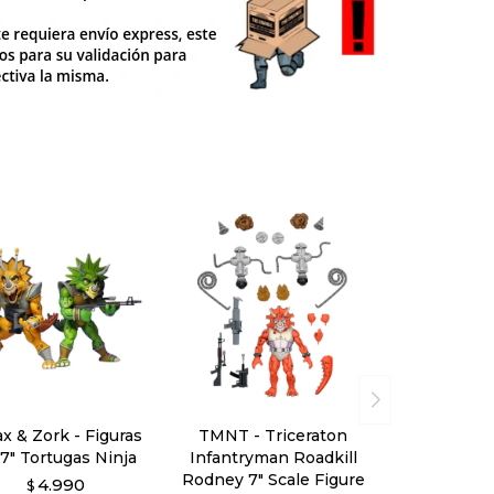
ax & Zork - Figuras
TMNT - Triceraton
7" Tortugas Ninja
Infantryman Roadkill
Rodney 7" Scale Figure
4.990
$