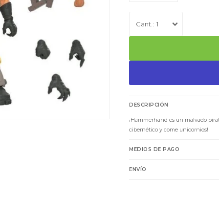
1
DESCRIPCIÓN
¡Hammerhand es un malvado pirat
cibernético y come unicornios!
MEDIOS DE PAGO
ENVÍO