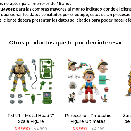
Otros productos que te pueden interesar
TMNT - Metal Head 7"
Pinocchio - Pinocchio
Zar
Scale Figure
Figure Ultimates!
de 
3.990
3.997
$
4.990
$
4.999
$
$