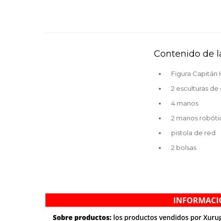
Contenido de la
Figura Capitá
2 esculturas de
4 manos
2 manos robóti
pistola de red
2 bolsas