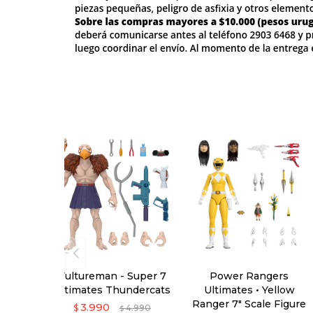
Vultureman - Super 7
Power Rangers
Ultimates Thundercats
Ultimates • Yellow
Ranger 7" Scale Figure
3.990
$
4.990
$