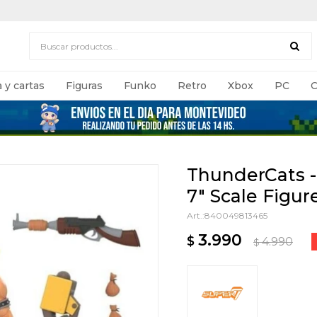
 y cartas
Figuras
Funko
Retro
Xbox
PC
C
ThunderCats 
7" Scale Figur
840049813465
3.990
$
4.990
$