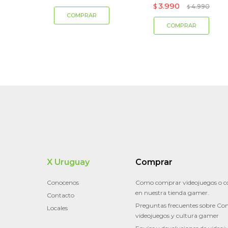
3.990
$
4.990
$
X Uruguay
Comprar
Conocenos
Como comprar videojuegos o c
en nuestra tienda gamer.
Contacto
Preguntas frecuentes sobre Con
Locales
videojuegos y cultura gamer