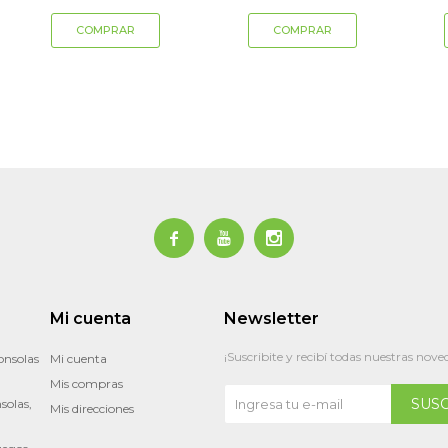



Mi cuenta
Newsletter
¡Suscribite y recibí todas nuestras nove
onsolas
Mi cuenta
Mis compras
SUS
solas,
Mis direcciones