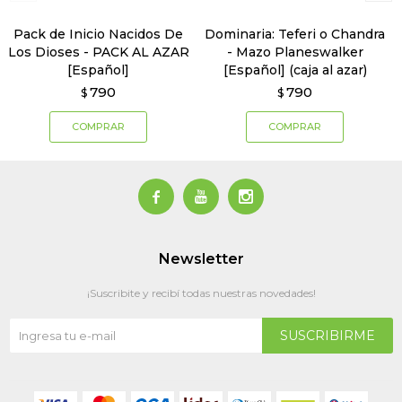
Pack de Inicio Nacidos De
Dominaria: Teferi o Chandra
Los Dioses - PACK AL AZAR
- Mazo Planeswalker
[Español]
[Español] (caja al azar)
790
790
$
$



Newsletter
¡Suscribite y recibí todas nuestras novedades!
SUSCRIBIRME