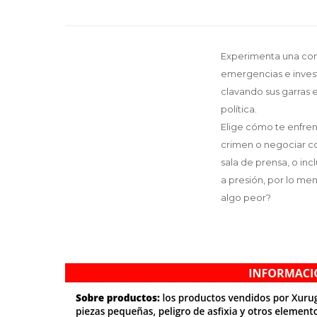
Experimenta una cont
emergencias e invest
clavando sus garras e
política.
Elige cómo te enfrent
crimen o negociar co
sala de prensa, o in
a presión, por lo men
algo peor?