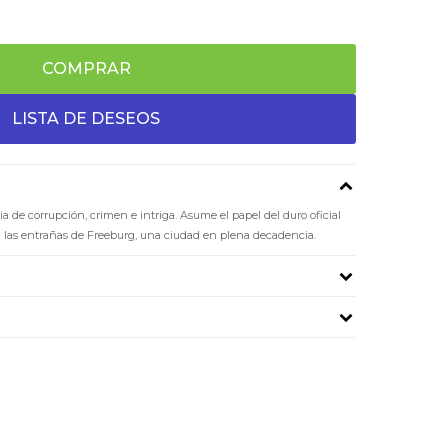
COMPRAR
 de corrupción, crimen e intriga. Asume el papel del duro oficial
a las entrañas de Freeburg, una ciudad en plena decadencia.