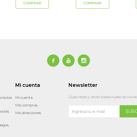



Mi cuenta
Newsletter
¡Suscribite y recibí todas nuestras nove
onsolas
Mi cuenta
Mis compras
SUS
solas,
Mis direcciones
uegos,