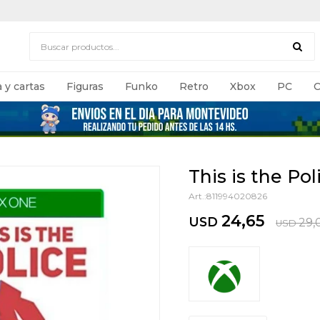
 y cartas
Figuras
Funko
Retro
Xbox
PC
C
This is the Pol
811994020826
24,65
USD
29,
USD