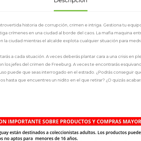
Descripción
rovertida historia de corrupción, crimen e intriga. Gestiona tu equip
iga crímenes en una ciudad al borde del caos. La mafia maquina ent
n la ciudad mientras el alcalde explota cualquier situación para medr
arás a cada situación. A veces deberás plantar cara a una crisis en p
n los jefes del crimen de Freeburg. A veces te encontrarás esquivan
cluso puede que seas interrogado en el estrado. ¿Podrás conseguir que 
os hasta que encuentres un nidito en el que retirar? ¿O quizás acabarás