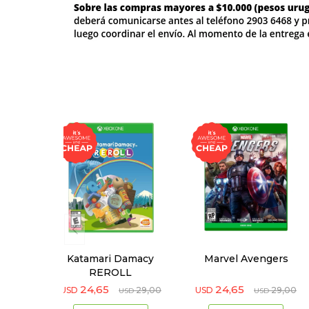
Katamari Damacy
Marvel Avengers
REROLL
24,65
24,65
USD
29,00
USD
29,00
USD
USD