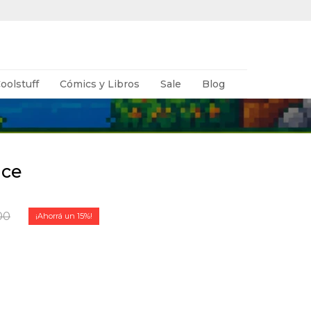
oolstuff
Cómics y Libros
Sale
Blog
ice
00
15