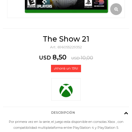
The Show 21
696055229352
8,50
USD
10,00
USD
15
DESCRIPCIÓN
Por primera vez en la serie, el juego esta disponible en consolas Xbox , con
compatibilidad multiplataforma entre PlayStation 4 y PlayStation 5.