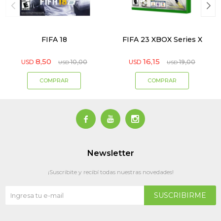
FIFA 18
FIFA 23 XBOX Series X
8,50
16,15
USD
10,00
USD
19,00
USD
USD



Newsletter
¡Suscribite y recibí todas nuestras novedades!
SUSCRIBIRME