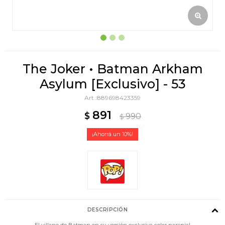
The Joker • Batman Arkham
Asylum [Exclusivo] - 53
889698423359
891
$
990
$
10
DESCRIPCIÓN
El villano de Batman en su versión exclusiva color naranja!