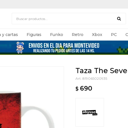
 y cartas
Figuras
Funko
Retro
Xbox
PC
C
Taza The Seve
819065020935
690
$