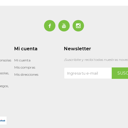



Mi cuenta
Newsletter
¡Suscribite y recibí todas nuestras nove
onsolas
Mi cuenta
Mis compras
SUS
solas,
Mis direcciones
uegos,