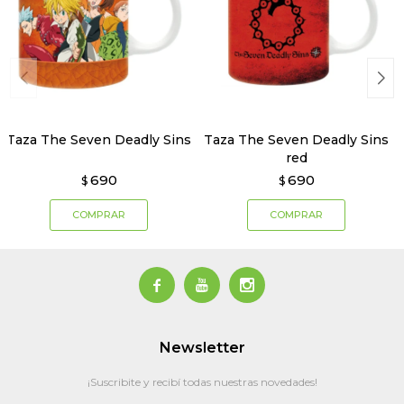
Taza The Seven Deadly Sins
Taza The Seven Deadly Sins
red
690
690
$
$



Newsletter
¡Suscribite y recibí todas nuestras novedades!