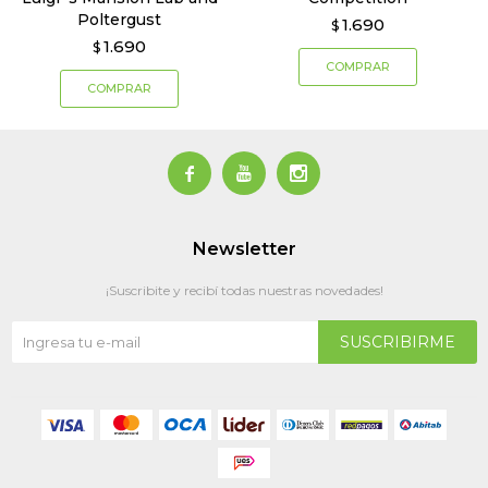
Poltergust
1.690
$
1.690
$



Newsletter
¡Suscribite y recibí todas nuestras novedades!
SUSCRIBIRME