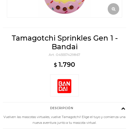
Tamagotchi Sprinkles Gen 1 -
Bandai
045557429867
1.790
$
DESCRIPCIÓN
Vuelven las mascotas virtuales, vuelve Tamagotchi! Elige el tuyo y comienza una
nueva aventura junto a tu mascota virtual.