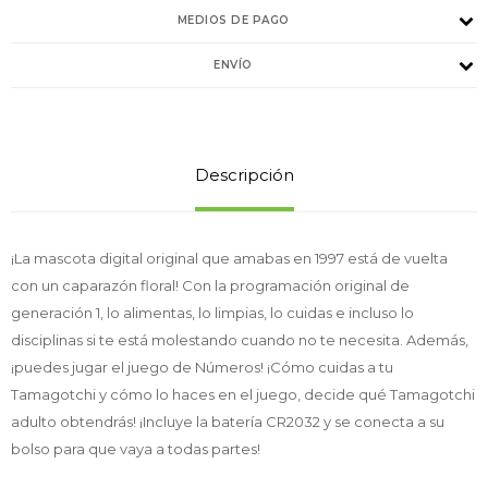
MEDIOS DE PAGO
ENVÍO
Descripción
¡La mascota digital original que amabas en 1997 está de vuelta
con un caparazón floral! Con la programación original de
generación 1, lo alimentas, lo limpias, lo cuidas e incluso lo
disciplinas si te está molestando cuando no te necesita. Además,
¡puedes jugar el juego de Números! ¡Cómo cuidas a tu
Tamagotchi y cómo lo haces en el juego, decide qué Tamagotchi
adulto obtendrás! ¡Incluye la batería CR2032 y se conecta a su
bolso para que vaya a todas partes!