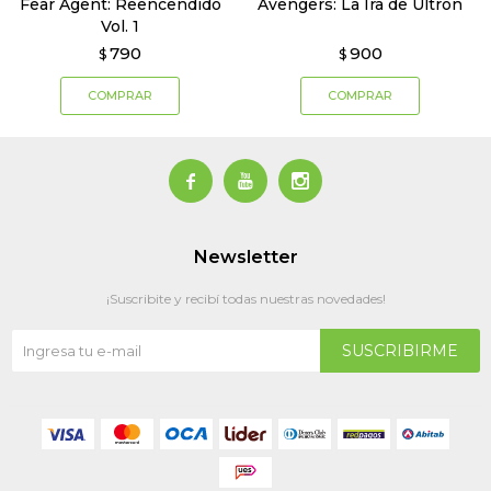
Fear Agent: Reencendido
Avengers: La Ira de Ultrón
Vol. 1
790
900
$
$



Newsletter
¡Suscribite y recibí todas nuestras novedades!
SUSCRIBIRME