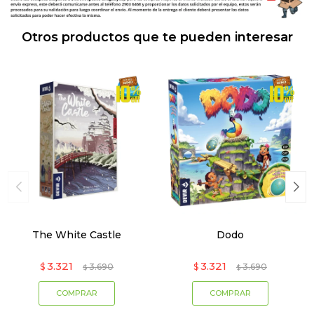
Otros productos que te pueden interesar
The White Castle
Dodo
3.321
3.321
$
3.690
$
3.690
$
$