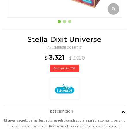
Stella Dixit Universe
3558380088417
3.321
$
3.690
$
10
DESCRIPCIÓN
Elige en secreto varias ilustraciones relacionadas con la palabra común... pero no
te quedes solo a la cabeza. Revela tus elecciones de forma estratégica para