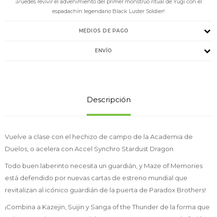
¡Puedes revivir el advenimiento del primer monstruo ritual de Yugi con el
espadachín legendario Black Luster Soldier!
MEDIOS DE PAGO
ENVÍO
Descripción
Vuelve a clase con el hechizo de campo de la Academia de
Duelos, o acelera con Accel Synchro Stardust Dragon
Todo buen laberinto necesita un guardián, y Maze of Memories
está defendido por nuevas cartas de estreno mundial que
revitalizan al icónico guardián de la puerta de Paradox Brothers!
¡Combina a Kazejin, Suijin y Sanga of the Thunder de la forma que