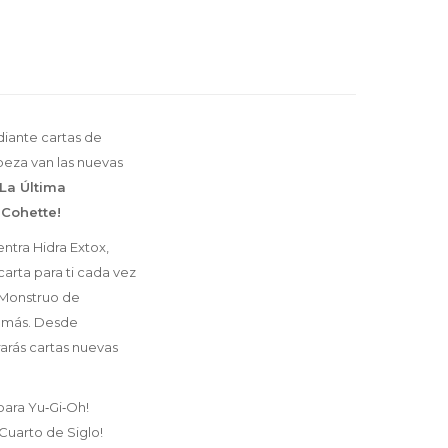
diante cartas de
beza van las nuevas
La Última
 Cohette!
ntra Hidra Extox,
arta para ti cada vez
o Monstruo de
s más. Desde
rarás cartas nuevas
para Yu‑Gi‑Oh!
Cuarto de Siglo!