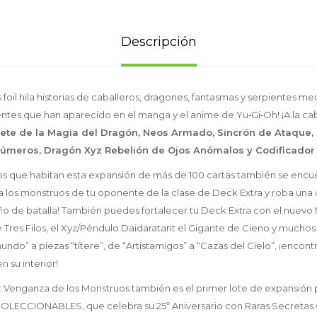
Descripción
foil hila historias de caballeros, dragones, fantasmas y serpientes me
tes que han aparecido en el manga y el anime de Yu‑Gi‑Oh! ¡A la ca
ete de la Magia del Dragón, Neos Armado, Sincrón de Ataque, 
Números, Dragón Xyz Rebelión de Ojos Anómalos y Codificador
os que habitan esta expansión de más de 100 cartas también se encue
a los monstruos de tu oponente de la clase de Deck Extra y roba una c
año de batalla! También puedes fortalecer tu Deck Extra con el nuev
 Tres Filos, el Xyz/Péndulo Daidaratant el Gigante de Cieno y mucho
undo” a piezas “títere”, de “Artistamigos” a “Cazas del Cielo”, ¡encont
 su interior!
: Venganza de los Monstruos también es el primer lote de expansión 
ECCIONABLES, que celebra su 25º Aniversario con Raras Secretas 