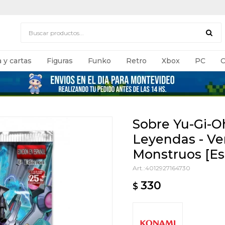
 y cartas
Figuras
Funko
Retro
Xbox
PC
C
Sobre Yu-Gi-Oh
Leyendas - Ve
Monstruos [Es
4012927164730
330
$