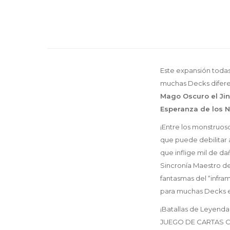
Este expansión todas 
muchas Decks diferen
Mago Oscuro el Jin
Esperanza de los 
¡Entre los monstruos
que puede debilitar 
que inflige mil de d
Sincronía Maestro de
fantasmas del “infram
para muchas Decks en
¡Batallas de Leyenda
JUEGO DE CARTAS COL