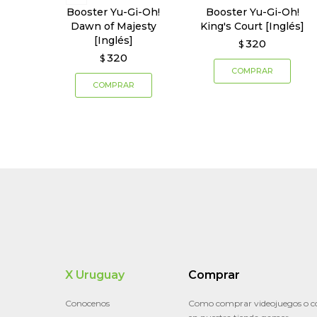
Booster Yu-Gi-Oh!
Booster Yu-Gi-Oh!
Dawn of Majesty
King's Court [Inglés]
[Inglés]
320
$
320
$
X Uruguay
Comprar
Conocenos
Como comprar videojuegos o c