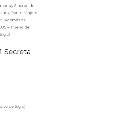
Armadoy Sincrón de
curo, Dante, Viajero
car!. Además de
EUS – Trueno del
Siglo!
1 Secreta
arto de Siglo)